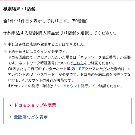
検索結果：1店舗
全1件中1件目を表示しております。(50音順)
予約申込する店舗/購入商品受取り店舗を選択してください。
申し込み後に店舗を変更することはできません。
予約手続きにはログインが必要です。
ドコモ回線にてアクセスいただいた場合は「ネットワーク暗証番号」が必要
です。ネットワーク暗証番号については
こちら
をご確認ください。
Wi-Fiまたはご自宅のインターネット環境にてアクセスいただいた場合は「d
アカウントのID／パスワード」が必要です。ドコモの契約回線をお持ちでな
い方も、dアカウントの発行が可能です。
dアカウントの発行・確認は「
dアカウント発行
」でご確認ください。
ドコモショップを表示
量販店などを表示