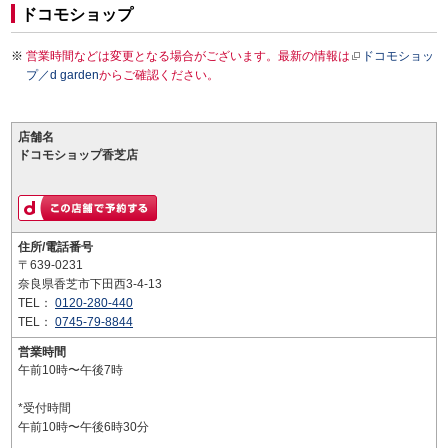
ドコモショップ
営業時間などは変更となる場合がございます。最新の情報は
ドコモショッ
プ／d garden
からご確認ください。
店舗名
ドコモショップ香芝店
住所/電話番号
〒639-0231
奈良県香芝市下田西3-4-13
TEL：
0120-280-440
TEL：
0745-79-8844
営業時間
午前10時〜午後7時
*受付時間
午前10時〜午後6時30分