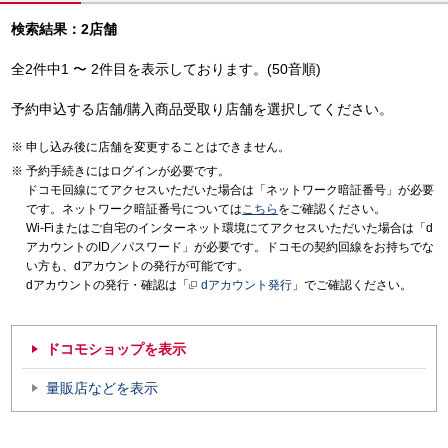
検索結果：2店舗
全2件中1 〜 2件目を表示しております。(50音順)
予約申込する店舗/購入商品受取り店舗を選択してください。
申し込み後に店舗を変更することはできません。
予約手続きにはログインが必要です。
ドコモ回線にてアクセスいただいた場合は「ネットワーク暗証番号」が必要
です。ネットワーク暗証番号については
こちら
をご確認ください。
Wi-Fiまたはご自宅のインターネット環境にてアクセスいただいた場合は「d
アカウントのID／パスワード」が必要です。ドコモの契約回線をお持ちでな
い方も、dアカウントの発行が可能です。
dアカウントの発行・確認は「
dアカウント発行
」でご確認ください。
ドコモショップを表示
量販店などを表示