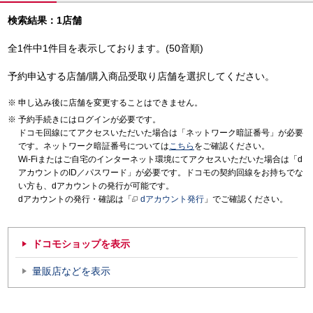
検索結果：1店舗
全1件中1件目を表示しております。(50音順)
予約申込する店舗/購入商品受取り店舗を選択してください。
申し込み後に店舗を変更することはできません。
予約手続きにはログインが必要です。
ドコモ回線にてアクセスいただいた場合は「ネットワーク暗証番号」が必要
です。ネットワーク暗証番号については
こちら
をご確認ください。
Wi-Fiまたはご自宅のインターネット環境にてアクセスいただいた場合は「d
アカウントのID／パスワード」が必要です。ドコモの契約回線をお持ちでな
い方も、dアカウントの発行が可能です。
dアカウントの発行・確認は「
dアカウント発行
」でご確認ください。
ドコモショップを表示
量販店などを表示