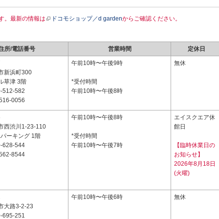
す。最新の情報は
ドコモショップ／d garden
からご確認ください。
住所/電話番号
営業時間
定休日
7
午前10時〜午後9時
無休
市新浜町300
ル草津 3階
*受付時間
-512-582
午前10時〜午後8時
516-0056
5
午前10時〜午後8時
エイスクエア休
西渋川1-23-110
館日
&パーキング 1階
*受付時間
-628-544
午前10時〜午後7時
【臨時休業日の
562-8544
お知らせ】
2026年8月18日
(火曜)
2
午前10時〜午後6時
無休
大路3-2-23
-695-251