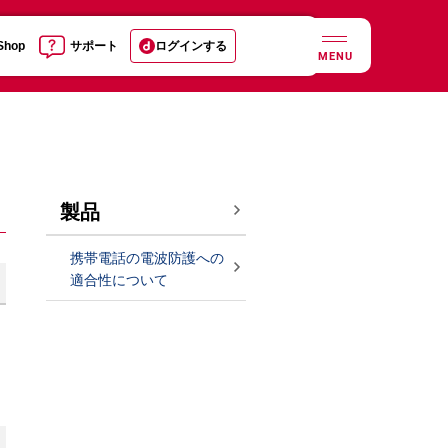
 Shop
サポート
ログインする
MENU
製品
携帯電話の電波防護への
適合性について