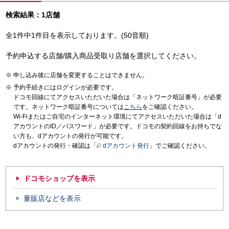
検索結果：1店舗
全1件中1件目を表示しております。(50音順)
予約申込する店舗/購入商品受取り店舗を選択してください。
申し込み後に店舗を変更することはできません。
予約手続きにはログインが必要です。
ドコモ回線にてアクセスいただいた場合は「ネットワーク暗証番号」が必要
です。ネットワーク暗証番号については
こちら
をご確認ください。
Wi-Fiまたはご自宅のインターネット環境にてアクセスいただいた場合は「d
アカウントのID／パスワード」が必要です。ドコモの契約回線をお持ちでな
い方も、dアカウントの発行が可能です。
dアカウントの発行・確認は「
dアカウント発行
」でご確認ください。
ドコモショップを表示
量販店などを表示