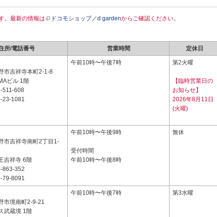
す。最新の情報は
ドコモショップ／d garden
からご確認ください。
住所/電話番号
営業時間
定休日
4
午前10時〜午後7時
第2火曜
市吉祥寺本町2-1-8
MAビル 1階
【臨時営業日の
-511-608
お知らせ】
-23-1081
2026年8月11日
(火曜)
3
午前10時〜午後9時
無休
野市吉祥寺南町2丁目1-
受付時間
王吉祥寺 6階
午前10時〜午後8時
-863-352
-79-8091
3
午前10時〜午後7時
第3水曜
市境南町2-9-21
ス武蔵境 1階