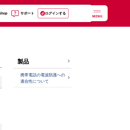
 Shop
サポート
ログインする
MENU
製品
携帯電話の電波防護への
適合性について