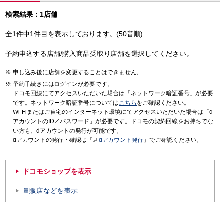
検索結果：1店舗
全1件中1件目を表示しております。(50音順)
予約申込する店舗/購入商品受取り店舗を選択してください。
申し込み後に店舗を変更することはできません。
予約手続きにはログインが必要です。
ドコモ回線にてアクセスいただいた場合は「ネットワーク暗証番号」が必要
です。ネットワーク暗証番号については
こちら
をご確認ください。
Wi-Fiまたはご自宅のインターネット環境にてアクセスいただいた場合は「d
アカウントのID／パスワード」が必要です。ドコモの契約回線をお持ちでな
い方も、dアカウントの発行が可能です。
dアカウントの発行・確認は「
dアカウント発行
」でご確認ください。
ドコモショップを表示
量販店などを表示