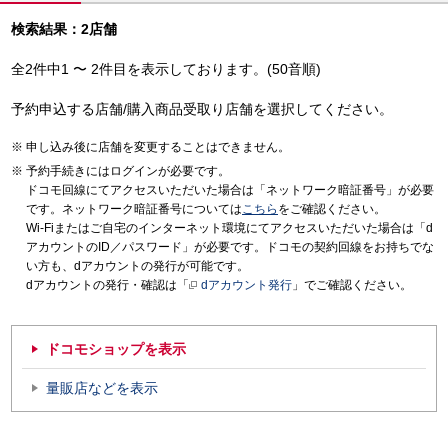
検索結果：2店舗
全2件中1 〜 2件目を表示しております。(50音順)
予約申込する店舗/購入商品受取り店舗を選択してください。
申し込み後に店舗を変更することはできません。
予約手続きにはログインが必要です。
ドコモ回線にてアクセスいただいた場合は「ネットワーク暗証番号」が必要
です。ネットワーク暗証番号については
こちら
をご確認ください。
Wi-Fiまたはご自宅のインターネット環境にてアクセスいただいた場合は「d
アカウントのID／パスワード」が必要です。ドコモの契約回線をお持ちでな
い方も、dアカウントの発行が可能です。
dアカウントの発行・確認は「
dアカウント発行
」でご確認ください。
ドコモショップを表示
量販店などを表示