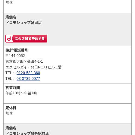
無休
店舗名
ドコモショップ蒲田店
住所/電話番号
〒144-0052
東京都大田区蒲田4-1-1
エクセルダイア蒲田NEXTビル 1階
TEL：
0120-532-360
TEL：
03-3739-0077
営業時間
午前10時〜午後7時
定休日
無休
店舗名
ドコモショップ雑色駅前店