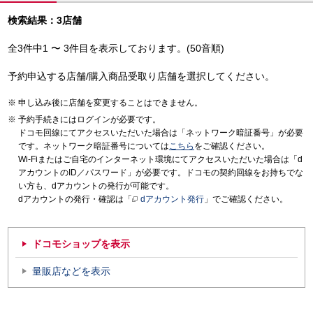
検索結果：3店舗
全3件中1 〜 3件目を表示しております。(50音順)
予約申込する店舗/購入商品受取り店舗を選択してください。
申し込み後に店舗を変更することはできません。
予約手続きにはログインが必要です。
ドコモ回線にてアクセスいただいた場合は「ネットワーク暗証番号」が必要
です。ネットワーク暗証番号については
こちら
をご確認ください。
Wi-Fiまたはご自宅のインターネット環境にてアクセスいただいた場合は「d
アカウントのID／パスワード」が必要です。ドコモの契約回線をお持ちでな
い方も、dアカウントの発行が可能です。
dアカウントの発行・確認は「
dアカウント発行
」でご確認ください。
ドコモショップを表示
量販店などを表示