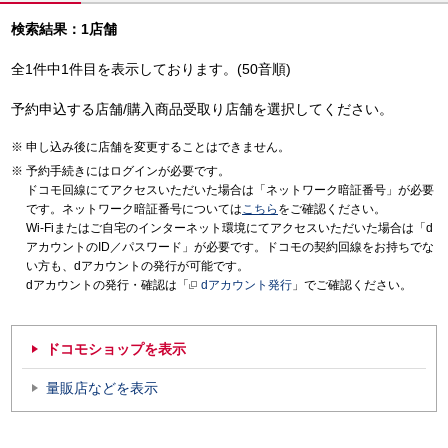
検索結果：1店舗
全1件中1件目を表示しております。(50音順)
予約申込する店舗/購入商品受取り店舗を選択してください。
申し込み後に店舗を変更することはできません。
予約手続きにはログインが必要です。
ドコモ回線にてアクセスいただいた場合は「ネットワーク暗証番号」が必要
です。ネットワーク暗証番号については
こちら
をご確認ください。
Wi-Fiまたはご自宅のインターネット環境にてアクセスいただいた場合は「d
アカウントのID／パスワード」が必要です。ドコモの契約回線をお持ちでな
い方も、dアカウントの発行が可能です。
dアカウントの発行・確認は「
dアカウント発行
」でご確認ください。
ドコモショップを表示
量販店などを表示