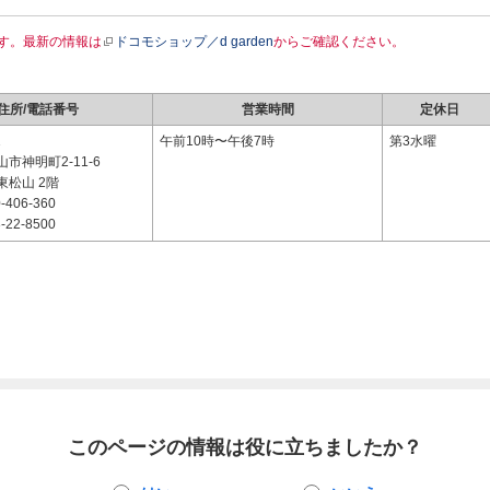
す。最新の情報は
ドコモショップ／d garden
からご確認ください。
住所/電話番号
営業時間
定休日
1
午前10時〜午後7時
第3水曜
市神明町2-11-6
東松山 2階
-406-360
-22-8500
このページの情報は役に立ちましたか？