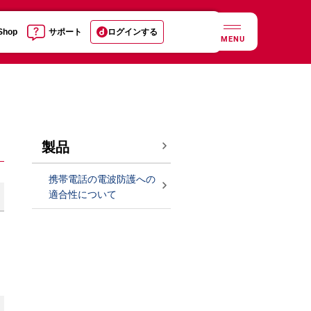
 Shop
サポート
ログインする
MENU
製品
携帯電話の電波防護への
適合性について