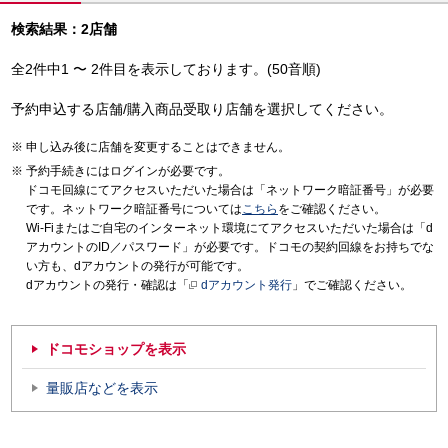
検索結果：2店舗
全2件中1 〜 2件目を表示しております。(50音順)
予約申込する店舗/購入商品受取り店舗を選択してください。
申し込み後に店舗を変更することはできません。
予約手続きにはログインが必要です。
ドコモ回線にてアクセスいただいた場合は「ネットワーク暗証番号」が必要
です。ネットワーク暗証番号については
こちら
をご確認ください。
Wi-Fiまたはご自宅のインターネット環境にてアクセスいただいた場合は「d
アカウントのID／パスワード」が必要です。ドコモの契約回線をお持ちでな
い方も、dアカウントの発行が可能です。
dアカウントの発行・確認は「
dアカウント発行
」でご確認ください。
ドコモショップを表示
量販店などを表示