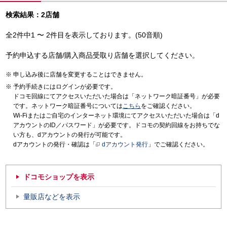
検索結果：2店舗
全2件中1 〜 2件目を表示しております。(50音順)
予約申込する店舗/購入商品受取り店舗を選択してください。
申し込み後に店舗を変更することはできません。
予約手続きにはログインが必要です。
ドコモ回線にてアクセスいただいた場合は「ネットワーク暗証番号」が必要
です。ネットワーク暗証番号については
こちら
をご確認ください。
Wi-Fiまたはご自宅のインターネット環境にてアクセスいただいた場合は「d
アカウントのID／パスワード」が必要です。ドコモの契約回線をお持ちでな
い方も、dアカウントの発行が可能です。
dアカウントの発行・確認は「
dアカウント発行
」でご確認ください。
ドコモショップを表示
量販店などを表示