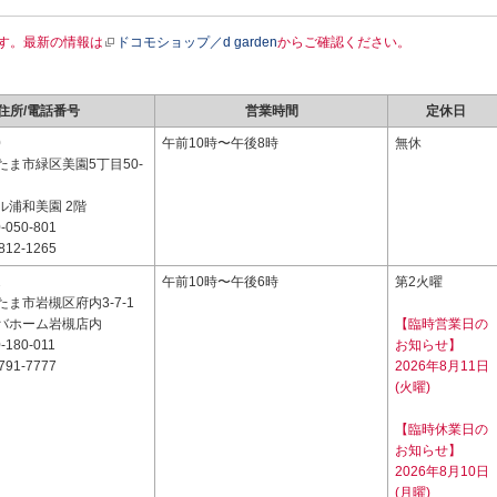
す。最新の情報は
ドコモショップ／d garden
からご確認ください。
住所/電話番号
営業時間
定休日
0
午前10時〜午後8時
無休
たま市緑区美園5丁目50-
ル浦和美園 2階
-050-801
812-1265
2
午前10時〜午後6時
第2火曜
ま市岩槻区府内3-7-1
バホーム岩槻店内
【臨時営業日の
-180-011
お知らせ】
791-7777
2026年8月11日
(火曜)
【臨時休業日の
お知らせ】
2026年8月10日
(月曜)