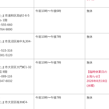
3
午前10時〜午後6時
無休
ま市浦和区高砂2-6-5
 1階
-555-660
764-9890
1
午前10時〜午後7時
無休
たま市見沼区南中丸304-
-515-316
681-5120
1
午前10時〜午後7時
無休
たま市大宮区大門町1-32
 8階
【臨時休業日の
-089-116
お知らせ】
647-6032
2026年8月19日
(水曜)
4
午前10時〜午後7時
無休
たま市大宮区桜木町4-