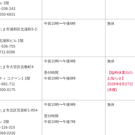
 1階
-038-243
650-6831
4
午前10時〜午後6時
無休
ま市浦和区北浦和3-2-
北浦和ビル 1階
-536-755
711-9286
3
午前10時〜午後9時
無休
たま市大宮区吉敷町4-
受付時間
【臨時休業日の
ィ コクーン1 1階
午前10時〜午後8時
お知らせ】
-681-711
2026年8月27日
600-0175
(木曜)
2
午前10時〜午後9時
無休
ま市北区宮原町1-854-
受付時間
 2階
午前10時〜午後7時
-116-310
669-0330