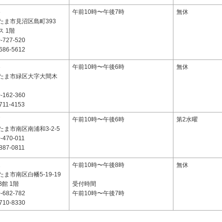
6
午前10時〜午後7時
無休
たま市見沼区島町393
 1階
-727-520
686-5612
3
午前10時〜午後6時
無休
たま市緑区大字大間木
-162-360
711-4153
7
午前10時〜午後6時
第2水曜
ま市南区南浦和3-2-5
-470-011
887-0811
2
午前10時〜午後8時
無休
ま市南区白幡5-19-19
館 1階
受付時間
-682-782
午前10時〜午後7時
710-8330