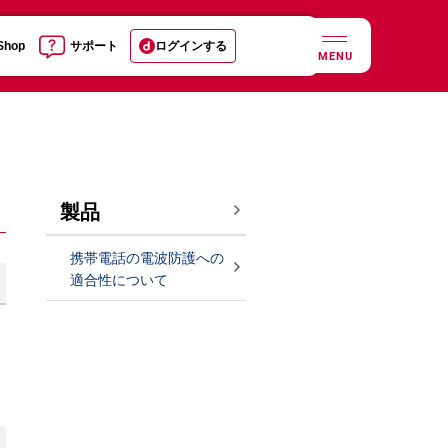
 Shop
サポート
ログインする
MENU
製品
携帯電話の電波防護への
適合性について