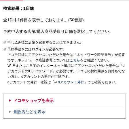
検索結果：1店舗
全1件中1件目を表示しております。(50音順)
予約申込する店舗/購入商品受取り店舗を選択してください。
申し込み後に店舗を変更することはできません。
予約手続きにはログインが必要です。
ドコモ回線にてアクセスいただいた場合は「ネットワーク暗証番号」が必要
です。ネットワーク暗証番号については
こちら
をご確認ください。
Wi-Fiまたはご自宅のインターネット環境にてアクセスいただいた場合は「d
アカウントのID／パスワード」が必要です。ドコモの契約回線をお持ちでな
い方も、dアカウントの発行が可能です。
dアカウントの発行・確認は「
dアカウント発行
」でご確認ください。
ドコモショップを表示
量販店などを表示