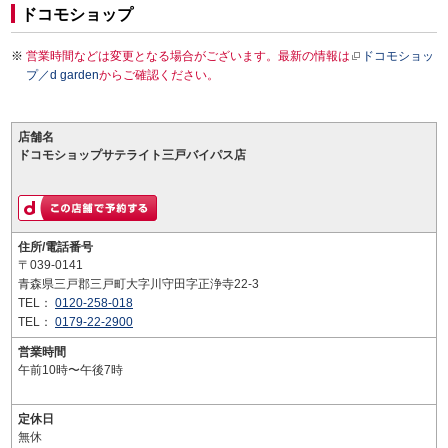
ドコモショップ
営業時間などは変更となる場合がございます。最新の情報は
ドコモショッ
プ／d garden
からご確認ください。
店舗名
ドコモショップサテライト三戸バイパス店
住所/電話番号
〒039-0141
青森県三戸郡三戸町大字川守田字正浄寺22-3
TEL：
0120-258-018
TEL：
0179-22-2900
営業時間
午前10時〜午後7時
定休日
無休