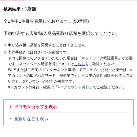
検索結果：1店舗
全1件中1件目を表示しております。(50音順)
予約申込する店舗/購入商品受取り店舗を選択してください。
申し込み後に店舗を変更することはできません。
予約手続きにはログインが必要です。
ドコモ回線にてアクセスいただいた場合は「ネットワーク暗証番号」が必要
です。ネットワーク暗証番号については
こちら
をご確認ください。
Wi-Fiまたはご自宅のインターネット環境にてアクセスいただいた場合は「d
アカウントのID／パスワード」が必要です。ドコモの契約回線をお持ちでな
い方も、dアカウントの発行が可能です。
dアカウントの発行・確認は「
dアカウント発行
」でご確認ください。
ドコモショップを表示
量販店などを表示