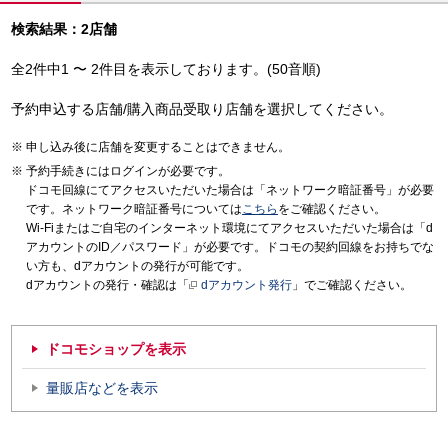
検索結果：2店舗
全2件中1 〜 2件目を表示しております。(50音順)
予約申込する店舗/購入商品受取り店舗を選択してください。
申し込み後に店舗を変更することはできません。
予約手続きにはログインが必要です。
ドコモ回線にてアクセスいただいた場合は「ネットワーク暗証番号」が必要
です。ネットワーク暗証番号については
こちら
をご確認ください。
Wi-Fiまたはご自宅のインターネット環境にてアクセスいただいた場合は「d
アカウントのID／パスワード」が必要です。ドコモの契約回線をお持ちでな
い方も、dアカウントの発行が可能です。
dアカウントの発行・確認は「
dアカウント発行
」でご確認ください。
ドコモショップを表示
量販店などを表示