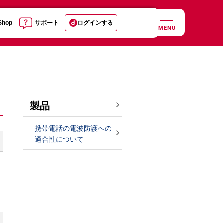
 Shop
サポート
ログインする
MENU
製品
携帯電話の電波防護への
適合性について