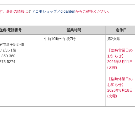
す。最新の情報は
ドコモショップ／d garden
からご確認ください。
住所/電話番号
営業時間
定休日
6
午前10時〜午後7時
第2火曜
市逗子5-2-48
ザビル 1階
【臨時営業日の
-859-360
お知らせ】
873-5274
2026年8月11日
(火曜)
【臨時休業日の
お知らせ】
2026年8月18日
(火曜)