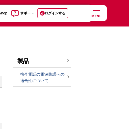
 Shop
サポート
ログインする
MENU
製品
携帯電話の電波防護への
適合性について