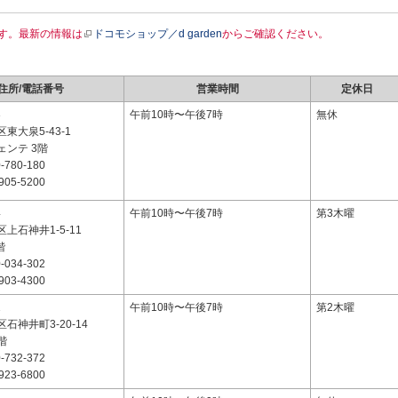
す。最新の情報は
ドコモショップ／d garden
からご確認ください。
住所/電話番号
営業時間
定休日
3
午前10時〜午後7時
無休
東大泉5-43-1
ェンテ 3階
-780-180
905-5200
4
午前10時〜午後7時
第3木曜
上石神井1-5-11
階
-034-302
903-4300
1
午前10時〜午後7時
第2木曜
石神井町3-20-14
1階
-732-372
923-6800