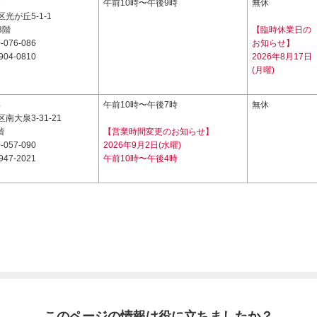
2
午前10時〜午後9時
無休
光が丘5-1-1
3階
【臨時休業日の
-076-086
お知らせ】
904-0810
2026年8月17日
(月曜)
4
午前10時〜午後7時
無休
南大泉3-31-21
階
【営業時間変更のお知らせ】
-057-090
2026年9月2日(水曜)
947-2021
午前10時〜午後4時
このページの情報は役に立ちましたか？