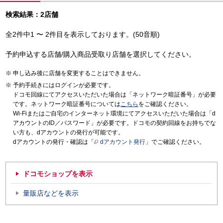
検索結果：2店舗
全2件中1 〜 2件目を表示しております。(50音順)
予約申込する店舗/購入商品受取り店舗を選択してください。
申し込み後に店舗を変更することはできません。
予約手続きにはログインが必要です。
ドコモ回線にてアクセスいただいた場合は「ネットワーク暗証番号」が必要
です。ネットワーク暗証番号については
こちら
をご確認ください。
Wi-Fiまたはご自宅のインターネット環境にてアクセスいただいた場合は「d
アカウントのID／パスワード」が必要です。ドコモの契約回線をお持ちでな
い方も、dアカウントの発行が可能です。
dアカウントの発行・確認は「
dアカウント発行
」でご確認ください。
ドコモショップを表示
量販店などを表示