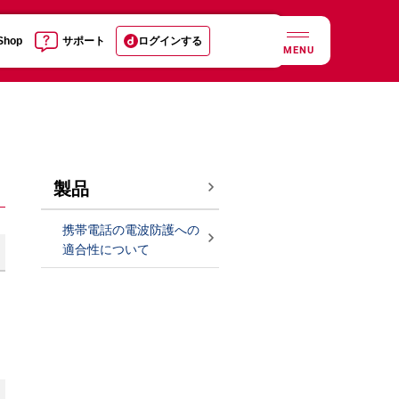
 Shop
サポート
ログインする
MENU
製品
携帯電話の電波防護への
適合性について