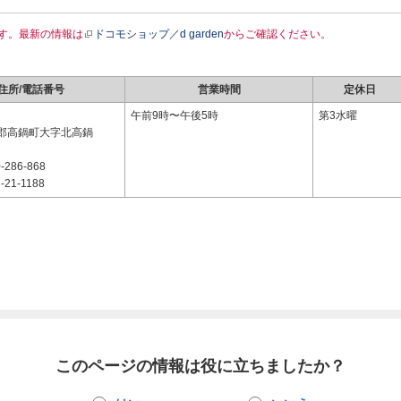
す。最新の情報は
ドコモショップ／d garden
からご確認ください。
住所/電話番号
営業時間
定休日
2
午前9時〜午後5時
第3水曜
郡高鍋町大字北高鍋
-286-868
-21-1188
このページの情報は役に立ちましたか？