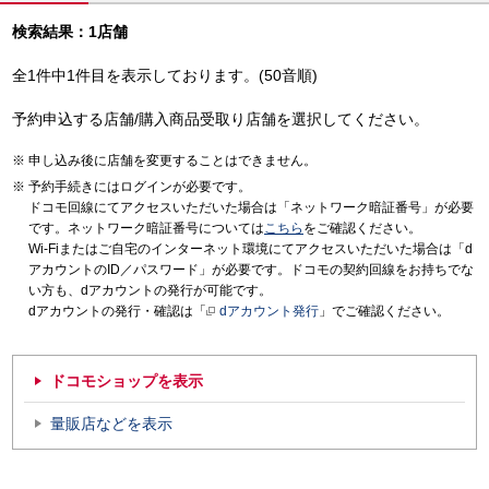
検索結果：1店舗
全1件中1件目を表示しております。(50音順)
予約申込する店舗/購入商品受取り店舗を選択してください。
申し込み後に店舗を変更することはできません。
予約手続きにはログインが必要です。
ドコモ回線にてアクセスいただいた場合は「ネットワーク暗証番号」が必要
です。ネットワーク暗証番号については
こちら
をご確認ください。
Wi-Fiまたはご自宅のインターネット環境にてアクセスいただいた場合は「d
アカウントのID／パスワード」が必要です。ドコモの契約回線をお持ちでな
い方も、dアカウントの発行が可能です。
dアカウントの発行・確認は「
dアカウント発行
」でご確認ください。
ドコモショップを表示
量販店などを表示