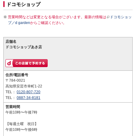
ドコモショップ
営業時間などは変更となる場合がございます。最新の情報は
ドコモショッ
プ／d garden
からご確認ください。
店舗名
ドコモショップあき店
住所/電話番号
〒784-0021
高知県安芸市幸町1-22
TEL：
0120-807-720
TEL：
0887-34-8181
営業時間
午前10時〜午後7時
【毎週土曜 祝日】
午前10時〜午後6時