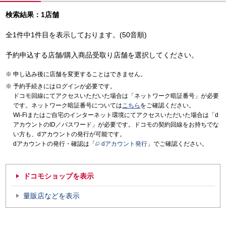
検索結果：1店舗
全1件中1件目を表示しております。(50音順)
予約申込する店舗/購入商品受取り店舗を選択してください。
申し込み後に店舗を変更することはできません。
予約手続きにはログインが必要です。
ドコモ回線にてアクセスいただいた場合は「ネットワーク暗証番号」が必要
です。ネットワーク暗証番号については
こちら
をご確認ください。
Wi-Fiまたはご自宅のインターネット環境にてアクセスいただいた場合は「d
アカウントのID／パスワード」が必要です。ドコモの契約回線をお持ちでな
い方も、dアカウントの発行が可能です。
dアカウントの発行・確認は「
dアカウント発行
」でご確認ください。
ドコモショップを表示
量販店などを表示