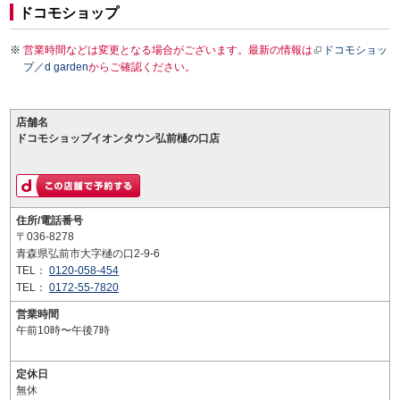
ドコモショップ
営業時間などは変更となる場合がございます。最新の情報は
ドコモショッ
プ／d garden
からご確認ください。
店舗名
ドコモショップイオンタウン弘前樋の口店
住所/電話番号
〒036-8278
青森県弘前市大字樋の口2-9-6
TEL：
0120-058-454
TEL：
0172-55-7820
営業時間
午前10時〜午後7時
定休日
無休