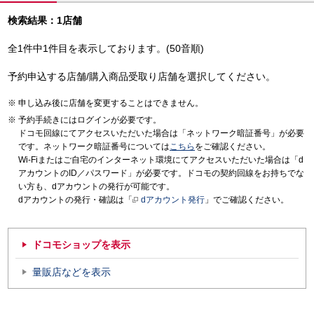
検索結果：1店舗
全1件中1件目を表示しております。(50音順)
予約申込する店舗/購入商品受取り店舗を選択してください。
申し込み後に店舗を変更することはできません。
予約手続きにはログインが必要です。
ドコモ回線にてアクセスいただいた場合は「ネットワーク暗証番号」が必要
です。ネットワーク暗証番号については
こちら
をご確認ください。
Wi-Fiまたはご自宅のインターネット環境にてアクセスいただいた場合は「d
アカウントのID／パスワード」が必要です。ドコモの契約回線をお持ちでな
い方も、dアカウントの発行が可能です。
dアカウントの発行・確認は「
dアカウント発行
」でご確認ください。
ドコモショップを表示
量販店などを表示