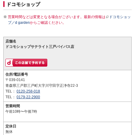
ドコモショップ
営業時間などは変更となる場合がございます。最新の情報は
ドコモショッ
プ／d garden
からご確認ください。
店舗名
ドコモショップサテライト三戸バイパス店
住所/電話番号
〒039-0141
青森県三戸郡三戸町大字川守田字正浄寺22-3
TEL：
0120-258-018
TEL：
0179-22-2900
営業時間
午前10時〜午後7時
定休日
無休