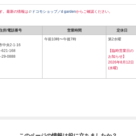
す。最新の情報は
ドコモショップ／d garden
からご確認ください。
住所/電話番号
営業時間
定休日
3
午前10時〜午後7時
第2水曜
中央2-1-16
-621-168
【臨時営業日の
-29-0888
お知らせ】
2026年8月12日
(水曜)
このページの情報は役に立ちましたか？