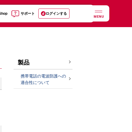
 Shop
サポート
ログインする
MENU
製品
携帯電話の電波防護への
適合性について