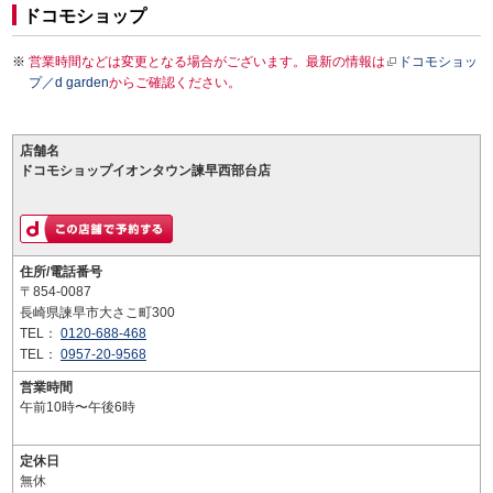
ドコモショップ
営業時間などは変更となる場合がございます。最新の情報は
ドコモショッ
プ／d garden
からご確認ください。
店舗名
ドコモショップイオンタウン諫早西部台店
住所/電話番号
〒854-0087
長崎県諫早市大さこ町300
TEL：
0120-688-468
TEL：
0957-20-9568
営業時間
午前10時〜午後6時
定休日
無休