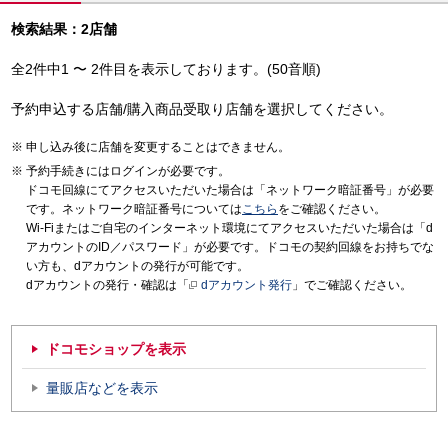
検索結果：2店舗
全2件中1 〜 2件目を表示しております。(50音順)
予約申込する店舗/購入商品受取り店舗を選択してください。
申し込み後に店舗を変更することはできません。
予約手続きにはログインが必要です。
ドコモ回線にてアクセスいただいた場合は「ネットワーク暗証番号」が必要
です。ネットワーク暗証番号については
こちら
をご確認ください。
Wi-Fiまたはご自宅のインターネット環境にてアクセスいただいた場合は「d
アカウントのID／パスワード」が必要です。ドコモの契約回線をお持ちでな
い方も、dアカウントの発行が可能です。
dアカウントの発行・確認は「
dアカウント発行
」でご確認ください。
ドコモショップを表示
量販店などを表示