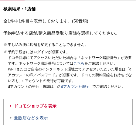
検索結果：1店舗
全1件中1件目を表示しております。(50音順)
予約申込する店舗/購入商品受取り店舗を選択してください。
申し込み後に店舗を変更することはできません。
予約手続きにはログインが必要です。
ドコモ回線にてアクセスいただいた場合は「ネットワーク暗証番号」が必要
です。ネットワーク暗証番号については
こちら
をご確認ください。
Wi-Fiまたはご自宅のインターネット環境にてアクセスいただいた場合は「d
アカウントのID／パスワード」が必要です。ドコモの契約回線をお持ちでな
い方も、dアカウントの発行が可能です。
dアカウントの発行・確認は「
dアカウント発行
」でご確認ください。
ドコモショップを表示
量販店などを表示