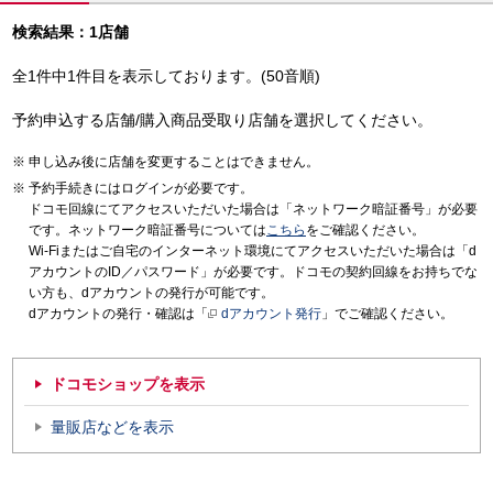
検索結果：1店舗
全1件中1件目を表示しております。(50音順)
予約申込する店舗/購入商品受取り店舗を選択してください。
申し込み後に店舗を変更することはできません。
予約手続きにはログインが必要です。
ドコモ回線にてアクセスいただいた場合は「ネットワーク暗証番号」が必要
です。ネットワーク暗証番号については
こちら
をご確認ください。
Wi-Fiまたはご自宅のインターネット環境にてアクセスいただいた場合は「d
アカウントのID／パスワード」が必要です。ドコモの契約回線をお持ちでな
い方も、dアカウントの発行が可能です。
dアカウントの発行・確認は「
dアカウント発行
」でご確認ください。
ドコモショップを表示
量販店などを表示