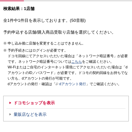
検索結果：1店舗
全1件中1件目を表示しております。(50音順)
予約申込する店舗/購入商品受取り店舗を選択してください。
申し込み後に店舗を変更することはできません。
予約手続きにはログインが必要です。
ドコモ回線にてアクセスいただいた場合は「ネットワーク暗証番号」が必要
です。ネットワーク暗証番号については
こちら
をご確認ください。
Wi-Fiまたはご自宅のインターネット環境にてアクセスいただいた場合は「d
アカウントのID／パスワード」が必要です。ドコモの契約回線をお持ちでな
い方も、dアカウントの発行が可能です。
dアカウントの発行・確認は「
dアカウント発行
」でご確認ください。
ドコモショップを表示
量販店などを表示