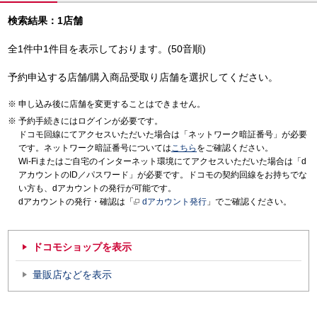
検索結果：1店舗
全1件中1件目を表示しております。(50音順)
予約申込する店舗/購入商品受取り店舗を選択してください。
申し込み後に店舗を変更することはできません。
予約手続きにはログインが必要です。
ドコモ回線にてアクセスいただいた場合は「ネットワーク暗証番号」が必要
です。ネットワーク暗証番号については
こちら
をご確認ください。
Wi-Fiまたはご自宅のインターネット環境にてアクセスいただいた場合は「d
アカウントのID／パスワード」が必要です。ドコモの契約回線をお持ちでな
い方も、dアカウントの発行が可能です。
dアカウントの発行・確認は「
dアカウント発行
」でご確認ください。
ドコモショップを表示
量販店などを表示