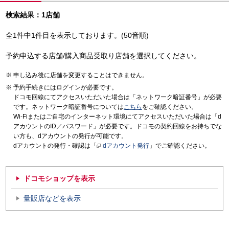
検索結果：1店舗
全1件中1件目を表示しております。(50音順)
予約申込する店舗/購入商品受取り店舗を選択してください。
申し込み後に店舗を変更することはできません。
予約手続きにはログインが必要です。
ドコモ回線にてアクセスいただいた場合は「ネットワーク暗証番号」が必要
です。ネットワーク暗証番号については
こちら
をご確認ください。
Wi-Fiまたはご自宅のインターネット環境にてアクセスいただいた場合は「d
アカウントのID／パスワード」が必要です。ドコモの契約回線をお持ちでな
い方も、dアカウントの発行が可能です。
dアカウントの発行・確認は「
dアカウント発行
」でご確認ください。
ドコモショップを表示
量販店などを表示