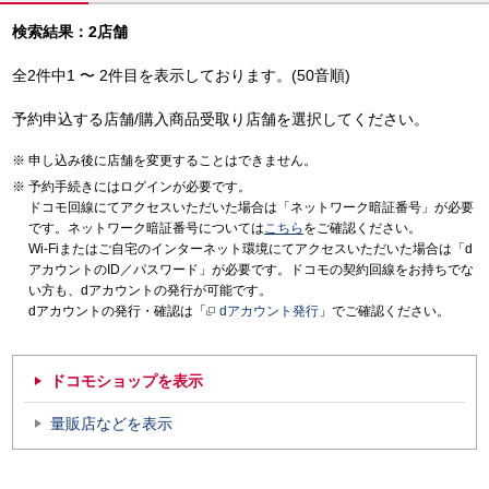
検索結果：2店舗
全2件中1 〜 2件目を表示しております。(50音順)
予約申込する店舗/購入商品受取り店舗を選択してください。
申し込み後に店舗を変更することはできません。
予約手続きにはログインが必要です。
ドコモ回線にてアクセスいただいた場合は「ネットワーク暗証番号」が必要
です。ネットワーク暗証番号については
こちら
をご確認ください。
Wi-Fiまたはご自宅のインターネット環境にてアクセスいただいた場合は「d
アカウントのID／パスワード」が必要です。ドコモの契約回線をお持ちでな
い方も、dアカウントの発行が可能です。
dアカウントの発行・確認は「
dアカウント発行
」でご確認ください。
ドコモショップを表示
量販店などを表示