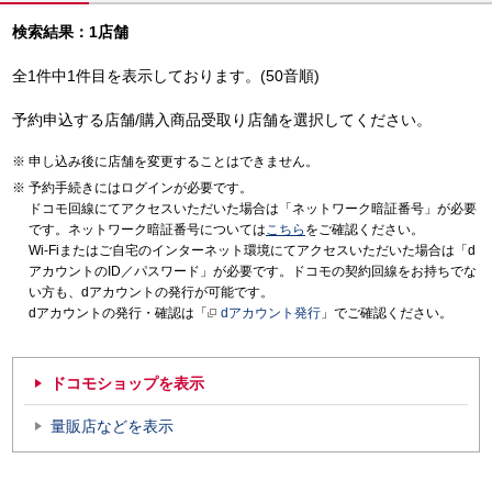
検索結果：1店舗
全1件中1件目を表示しております。(50音順)
予約申込する店舗/購入商品受取り店舗を選択してください。
申し込み後に店舗を変更することはできません。
予約手続きにはログインが必要です。
ドコモ回線にてアクセスいただいた場合は「ネットワーク暗証番号」が必要
です。ネットワーク暗証番号については
こちら
をご確認ください。
Wi-Fiまたはご自宅のインターネット環境にてアクセスいただいた場合は「d
アカウントのID／パスワード」が必要です。ドコモの契約回線をお持ちでな
い方も、dアカウントの発行が可能です。
dアカウントの発行・確認は「
dアカウント発行
」でご確認ください。
ドコモショップを表示
量販店などを表示