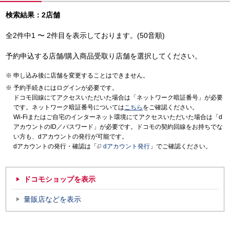
検索結果：2店舗
全2件中1 〜 2件目を表示しております。(50音順)
予約申込する店舗/購入商品受取り店舗を選択してください。
申し込み後に店舗を変更することはできません。
予約手続きにはログインが必要です。
ドコモ回線にてアクセスいただいた場合は「ネットワーク暗証番号」が必要
です。ネットワーク暗証番号については
こちら
をご確認ください。
Wi-Fiまたはご自宅のインターネット環境にてアクセスいただいた場合は「d
アカウントのID／パスワード」が必要です。ドコモの契約回線をお持ちでな
い方も、dアカウントの発行が可能です。
dアカウントの発行・確認は「
dアカウント発行
」でご確認ください。
ドコモショップを表示
量販店などを表示