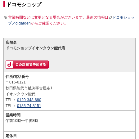
ドコモショップ
営業時間などは変更となる場合がございます。最新の情報は
ドコモショッ
プ／d garden
からご確認ください。
店舗名
ドコモショップイオンタウン能代店
住所/電話番号
〒016-0121
秋田県能代市鰄渕字古屋布1
イオンタウン能代
TEL：
0120-348-680
TEL：
0185-74-8151
営業時間
午前10時〜午後8時
定休日