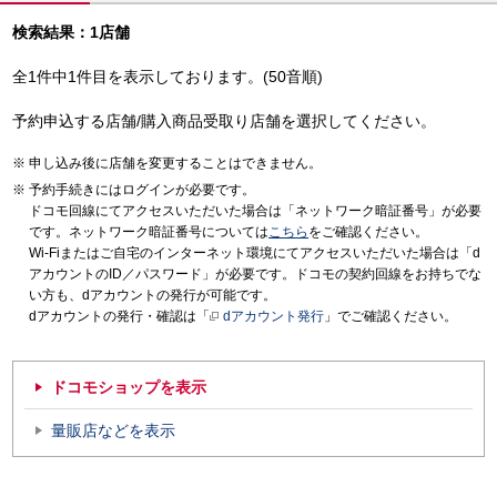
検索結果：1店舗
全1件中1件目を表示しております。(50音順)
予約申込する店舗/購入商品受取り店舗を選択してください。
申し込み後に店舗を変更することはできません。
予約手続きにはログインが必要です。
ドコモ回線にてアクセスいただいた場合は「ネットワーク暗証番号」が必要
です。ネットワーク暗証番号については
こちら
をご確認ください。
Wi-Fiまたはご自宅のインターネット環境にてアクセスいただいた場合は「d
アカウントのID／パスワード」が必要です。ドコモの契約回線をお持ちでな
い方も、dアカウントの発行が可能です。
dアカウントの発行・確認は「
dアカウント発行
」でご確認ください。
ドコモショップを表示
量販店などを表示