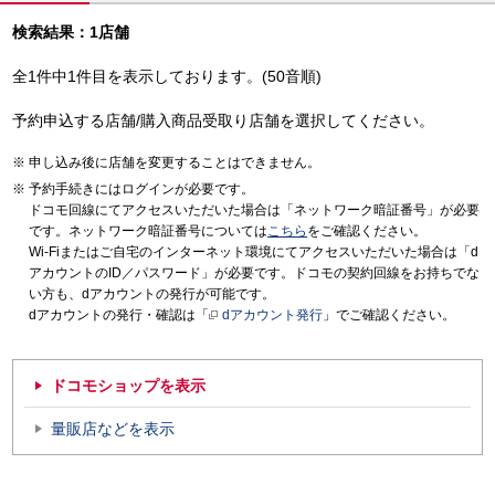
検索結果：1店舗
全1件中1件目を表示しております。(50音順)
予約申込する店舗/購入商品受取り店舗を選択してください。
申し込み後に店舗を変更することはできません。
予約手続きにはログインが必要です。
ドコモ回線にてアクセスいただいた場合は「ネットワーク暗証番号」が必要
です。ネットワーク暗証番号については
こちら
をご確認ください。
Wi-Fiまたはご自宅のインターネット環境にてアクセスいただいた場合は「d
アカウントのID／パスワード」が必要です。ドコモの契約回線をお持ちでな
い方も、dアカウントの発行が可能です。
dアカウントの発行・確認は「
dアカウント発行
」でご確認ください。
ドコモショップを表示
量販店などを表示