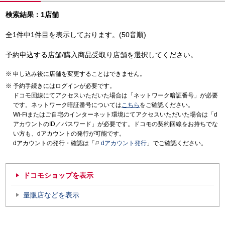
検索結果：1店舗
全1件中1件目を表示しております。(50音順)
予約申込する店舗/購入商品受取り店舗を選択してください。
申し込み後に店舗を変更することはできません。
予約手続きにはログインが必要です。
ドコモ回線にてアクセスいただいた場合は「ネットワーク暗証番号」が必要
です。ネットワーク暗証番号については
こちら
をご確認ください。
Wi-Fiまたはご自宅のインターネット環境にてアクセスいただいた場合は「d
アカウントのID／パスワード」が必要です。ドコモの契約回線をお持ちでな
い方も、dアカウントの発行が可能です。
dアカウントの発行・確認は「
dアカウント発行
」でご確認ください。
ドコモショップを表示
量販店などを表示