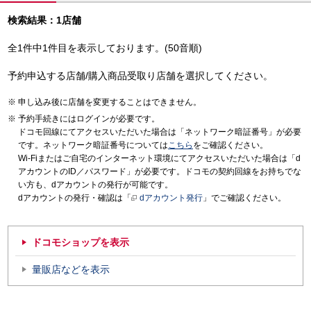
検索結果：1店舗
全1件中1件目を表示しております。(50音順)
予約申込する店舗/購入商品受取り店舗を選択してください。
申し込み後に店舗を変更することはできません。
予約手続きにはログインが必要です。
ドコモ回線にてアクセスいただいた場合は「ネットワーク暗証番号」が必要
です。ネットワーク暗証番号については
こちら
をご確認ください。
Wi-Fiまたはご自宅のインターネット環境にてアクセスいただいた場合は「d
アカウントのID／パスワード」が必要です。ドコモの契約回線をお持ちでな
い方も、dアカウントの発行が可能です。
dアカウントの発行・確認は「
dアカウント発行
」でご確認ください。
ドコモショップを表示
量販店などを表示