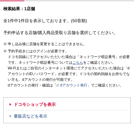
検索結果：1店舗
全1件中1件目を表示しております。(50音順)
予約申込する店舗/購入商品受取り店舗を選択してください。
申し込み後に店舗を変更することはできません。
予約手続きにはログインが必要です。
ドコモ回線にてアクセスいただいた場合は「ネットワーク暗証番号」が必要
です。ネットワーク暗証番号については
こちら
をご確認ください。
Wi-Fiまたはご自宅のインターネット環境にてアクセスいただいた場合は「d
アカウントのID／パスワード」が必要です。ドコモの契約回線をお持ちでな
い方も、dアカウントの発行が可能です。
dアカウントの発行・確認は「
dアカウント発行
」でご確認ください。
ドコモショップを表示
量販店などを表示