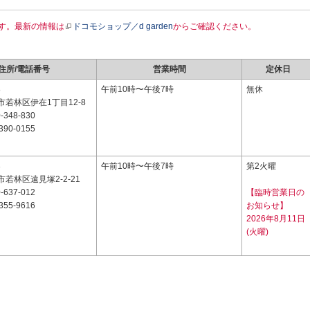
す。最新の情報は
ドコモショップ／d garden
からご確認ください。
住所/電話番号
営業時間
定休日
8
午前10時〜午後7時
無休
若林区伊在1丁目12-8
-348-830
390-0155
3
午前10時〜午後7時
第2火曜
若林区遠見塚2-2-21
-637-012
【臨時営業日の
355-9616
お知らせ】
2026年8月11日
(火曜)