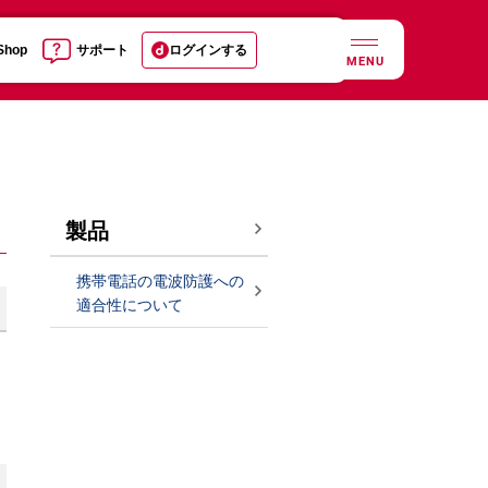
 Shop
サポート
ログインする
MENU
製品
携帯電話の電波防護への
適合性について