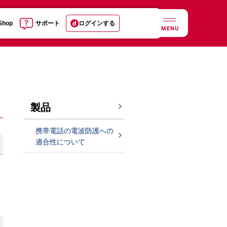
 Shop
サポート
ログインする
MENU
製品
携帯電話の電波防護への
適合性について