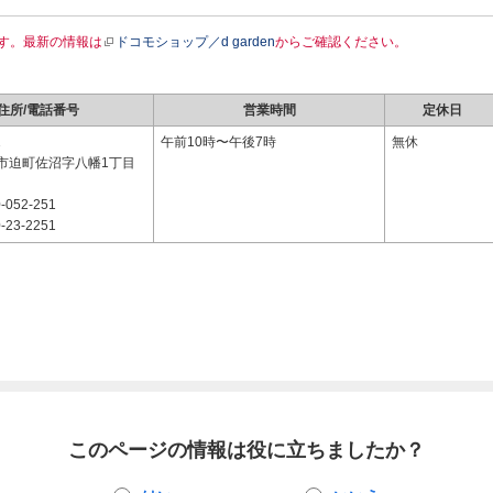
す。最新の情報は
ドコモショップ／d garden
からご確認ください。
住所/電話番号
営業時間
定休日
1
午前10時〜午後7時
無休
市迫町佐沼字八幡1丁目
-052-251
-23-2251
このページの情報は役に立ちましたか？