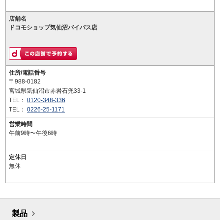
店舗名
ドコモショップ気仙沼バイパス店
住所/電話番号
〒988-0182
宮城県気仙沼市赤岩石兜33-1
TEL：
0120-348-336
TEL：
0226-25-1171
営業時間
午前9時〜午後6時
定休日
無休
製品