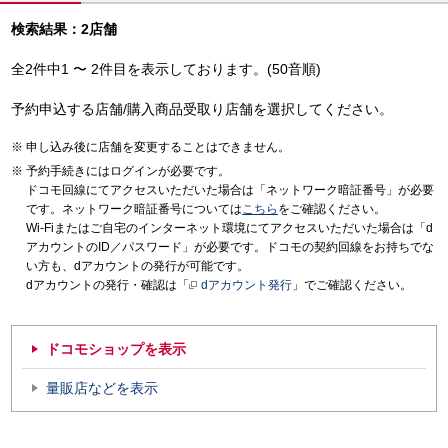
検索結果：2店舗
全2件中1 〜 2件目を表示しております。(50音順)
予約申込する店舗/購入商品受取り店舗を選択してください。
申し込み後に店舗を変更することはできません。
予約手続きにはログインが必要です。
ドコモ回線にてアクセスいただいた場合は「ネットワーク暗証番号」が必要
です。ネットワーク暗証番号については
こちら
をご確認ください。
Wi-Fiまたはご自宅のインターネット環境にてアクセスいただいた場合は「d
アカウントのID／パスワード」が必要です。ドコモの契約回線をお持ちでな
い方も、dアカウントの発行が可能です。
dアカウントの発行・確認は「
dアカウント発行
」でご確認ください。
ドコモショップを表示
量販店などを表示