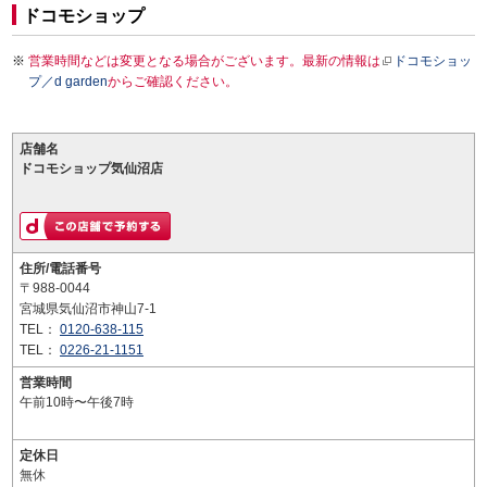
ドコモショップ
営業時間などは変更となる場合がございます。最新の情報は
ドコモショッ
プ／d garden
からご確認ください。
店舗名
ドコモショップ気仙沼店
住所/電話番号
〒988-0044
宮城県気仙沼市神山7-1
TEL：
0120-638-115
TEL：
0226-21-1151
営業時間
午前10時〜午後7時
定休日
無休