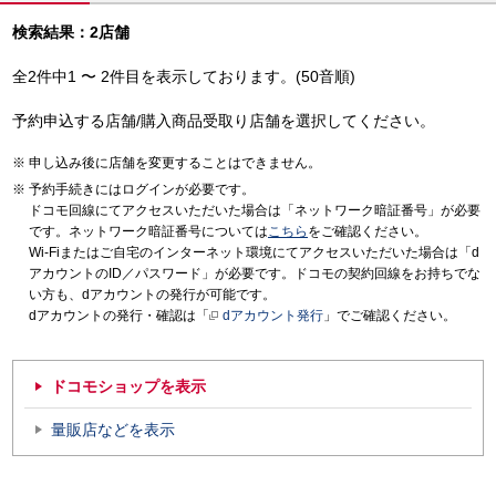
検索結果：2店舗
全2件中1 〜 2件目を表示しております。(50音順)
予約申込する店舗/購入商品受取り店舗を選択してください。
申し込み後に店舗を変更することはできません。
予約手続きにはログインが必要です。
ドコモ回線にてアクセスいただいた場合は「ネットワーク暗証番号」が必要
です。ネットワーク暗証番号については
こちら
をご確認ください。
Wi-Fiまたはご自宅のインターネット環境にてアクセスいただいた場合は「d
アカウントのID／パスワード」が必要です。ドコモの契約回線をお持ちでな
い方も、dアカウントの発行が可能です。
dアカウントの発行・確認は「
dアカウント発行
」でご確認ください。
ドコモショップを表示
量販店などを表示