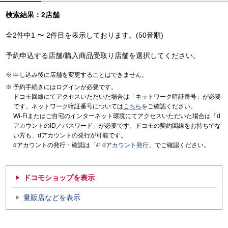
検索結果：2店舗
全2件中1 〜 2件目を表示しております。(50音順)
予約申込する店舗/購入商品受取り店舗を選択してください。
申し込み後に店舗を変更することはできません。
予約手続きにはログインが必要です。
ドコモ回線にてアクセスいただいた場合は「ネットワーク暗証番号」が必要
です。ネットワーク暗証番号については
こちら
をご確認ください。
Wi-Fiまたはご自宅のインターネット環境にてアクセスいただいた場合は「d
アカウントのID／パスワード」が必要です。ドコモの契約回線をお持ちでな
い方も、dアカウントの発行が可能です。
dアカウントの発行・確認は「
dアカウント発行
」でご確認ください。
ドコモショップを表示
量販店などを表示