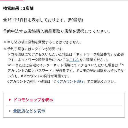
検索結果：1店舗
全1件中1件目を表示しております。(50音順)
予約申込する店舗/購入商品受取り店舗を選択してください。
申し込み後に店舗を変更することはできません。
予約手続きにはログインが必要です。
ドコモ回線にてアクセスいただいた場合は「ネットワーク暗証番号」が必要
です。ネットワーク暗証番号については
こちら
をご確認ください。
Wi-Fiまたはご自宅のインターネット環境にてアクセスいただいた場合は「d
アカウントのID／パスワード」が必要です。ドコモの契約回線をお持ちでな
い方も、dアカウントの発行が可能です。
dアカウントの発行・確認は「
dアカウント発行
」でご確認ください。
ドコモショップを表示
量販店などを表示