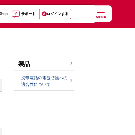
 Shop
サポート
ログインする
MENU
製品
携帯電話の電波防護への
適合性について