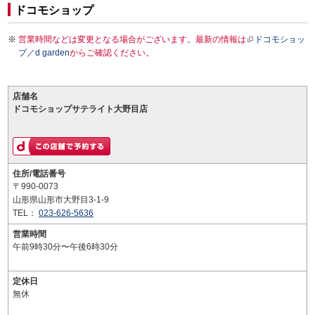
ドコモショップ
営業時間などは変更となる場合がございます。最新の情報は
ドコモショッ
プ／d garden
からご確認ください。
店舗名
ドコモショップサテライト大野目店
住所/電話番号
〒990-0073
山形県山形市大野目3-1-9
TEL：
023-626-5636
営業時間
午前9時30分〜午後6時30分
定休日
無休